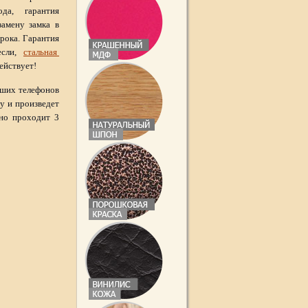
да, гарантия
замену замка в
рока. Гарантия
если,
стальная
ействует!
аших телефонов
ту и произведет
но проходит 3