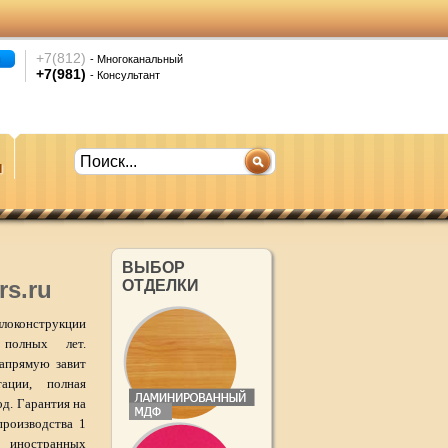
+7(812)
- Многоканальный
+7(981)
- Консультант
ы
ВЫБОР
rs.ru
ОТДЕЛКИ
ллоконструкции
5 полных лет.
напрямую завит
ации, полная
од. Гарантия на
производства 1
ностранных