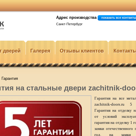
Адрес производства
Санкт-Петербург
г дверей
Галерея
Отзывы клиентов
Контакт
Гарантия
тия на стальные двери zachitnik-doo
Гарантия на все мета
zachitnik-doors.ru 
Гарантия на отделку 
от условий эксплуат
гарантия на отделку 1 г
замки отечественного 
год, на замки и