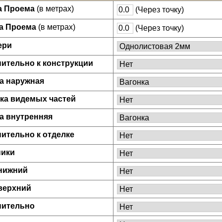
а Проема
(в метрах)
(Через точку)
а Проема
(в метрах)
(Через точку)
ери
ительно к конструкции
а наружная
ка видемых частей
а внутренняя
ительно к отделке
ники
нижний
верхний
нительно