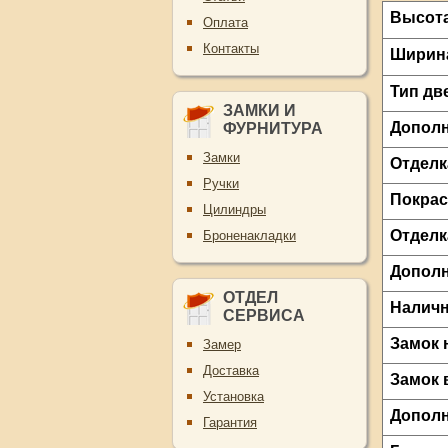
Высот
Оплата
Контакты
Ширин
Тип дв
ЗАМКИ И
Дополн
ФУРНИТУРА
Замки
Отделк
Ручки
Покрас
Цилиндры
Отделк
Броненакладки
Дополн
ОТДЕЛ
Налич
СЕРВИСА
Замок 
Замер
Доставка
Замок 
Установка
Допол
Гарантия