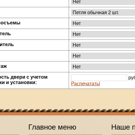
восъемы
тель
итель
таж
сть двери с учетом
ру
ки и установки:
Распечатать|
Главное меню
Наше п