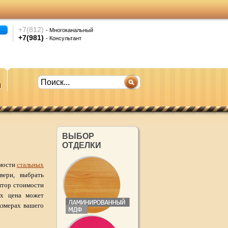
+7(812)
- Многоканальный
+7(981)
- Консультант
ы
ВЫБОР
ОТДЕЛКИ
имости
стальных
вери, выбрать
ятор стоимости
ях цена может
азмерах вашего