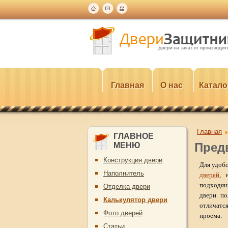
Главная
О нас
Катало
Главная
ГЛАВНОЕ
Пред
МЕНЮ
Конструкция двери
Для удоб
Наполнитель
дверей
, 
подходящ
Отделка двери
двери по
Калькулятор двери
отличатс
Фото дверей
проема.
Статьи