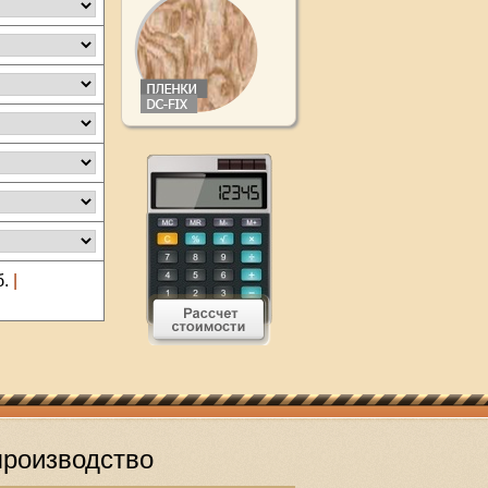
б.
|
роизводство